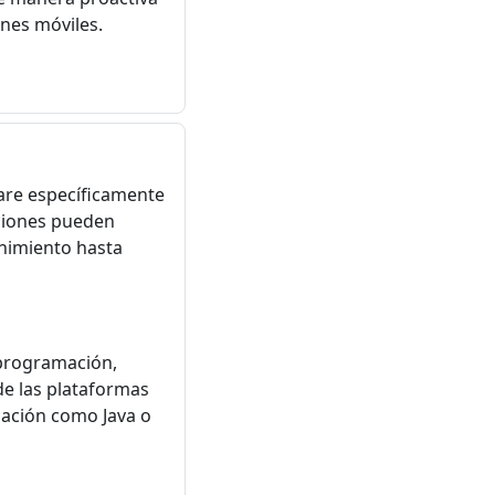
ones móviles.
ware específicamente
aciones pueden
enimiento hasta
 programación,
de las plataformas
mación como Java o