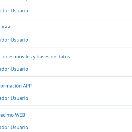
ador Usuario
d APP
ador Usuario
ciones móviles y bases de datos
ador Usuario
nformación APP
ador Usuario
decimo WEB
ador Usuario