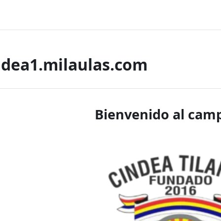
dea1.milaulas.com
enido al campus V